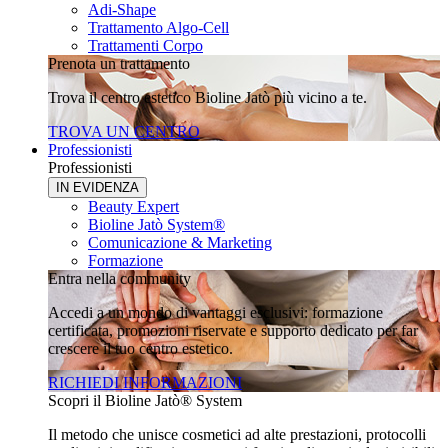
Adi-Shape
Trattamento Algo-Cell
Trattamenti Corpo
Prenota un trattamento
Trova il centro estetico Bioline Jatò più vicino a te.
TROVA UN CENTRO
Professionisti
Professionisti
IN EVIDENZA
Beauty Expert
Bioline Jatò System®
Comunicazione & Marketing
Formazione
Entra nella community
Accedi a un mondo di vantaggi esclusivi: formazione
certificata, promozioni riservate e supporto dedicato per far
crescere il tuo centro estetico.
RICHIEDI INFORMAZIONI
Scopri il Bioline Jatò® System
Il metodo che unisce cosmetici ad alte prestazioni, protocolli