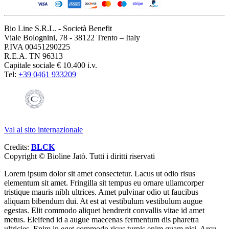
Bio Line S.R.L. - Società Benefit
Viale Bolognini, 78 - 38122 Trento – Italy
P.IVA 00451290225
R.E.A. TN 96313
Capitale sociale € 10.400 i.v.
Tel:
+39 0461 933209
Val al sito internazionale
Credits:
BLCK
Copyright ©
Bioline Jatò. Tutti i diritti riservati
Lorem ipsum dolor sit amet consectetur. Lacus ut odio risus
elementum sit amet. Fringilla sit tempus eu ornare ullamcorper
tristique mauris nibh ultrices. Amet pulvinar odio ut faucibus
aliquam bibendum dui. At est at vestibulum vestibulum augue
egestas. Elit commodo aliquet hendrerit convallis vitae id amet
metus. Eleifend id a augue maecenas fermentum dis pharetra
ultricies. Enim in eget commodo risus turpis enim quam nisi. Arcu