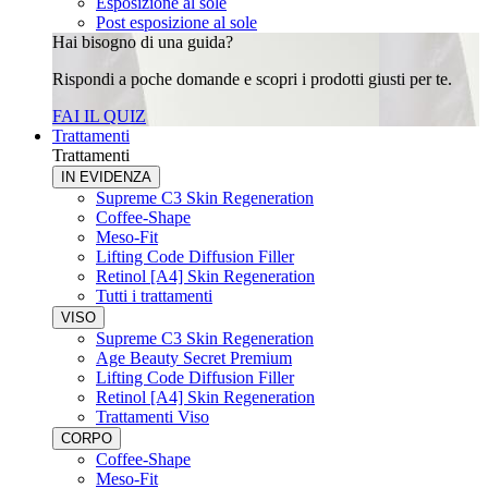
Esposizione al sole
Post esposizione al sole
Hai bisogno di una guida?
Rispondi a poche domande e scopri i prodotti giusti per te.
FAI IL QUIZ
Trattamenti
Trattamenti
IN EVIDENZA
Supreme C3 Skin Regeneration
Coffee-Shape
Meso-Fit
Lifting Code Diffusion Filler
Retinol [A4] Skin Regeneration
Tutti i trattamenti
VISO
Supreme C3 Skin Regeneration
Age Beauty Secret Premium
Lifting Code Diffusion Filler
Retinol [A4] Skin Regeneration
Trattamenti Viso
CORPO
Coffee-Shape
Meso-Fit