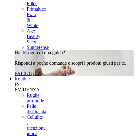
Filler
Primaluce
Exfo
&
White
Age
Beauty
Secret
Sundefense
Hai bisogno di una guida?
Rispondi a poche domande e scopri i prodotti giusti per te.
FAI IL QUIZ
Routine
IN
EVIDENZA
Rughe
profonde
Pelle
disidratata
Cellulite
-
ritenzione
idrica