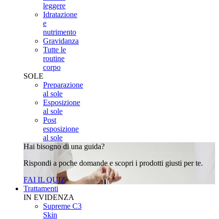
leggere
Idratazione
e
nutrimento
Gravidanza
Tutte le
routine
corpo
SOLE
Preparazione
al sole
Esposizione
al sole
Post
esposizione
al sole
Hai bisogno di una guida?
Rispondi a poche domande e scopri i prodotti giusti per te.
FAI IL QUIZ
Trattamenti
IN EVIDENZA
Supreme C3
Skin