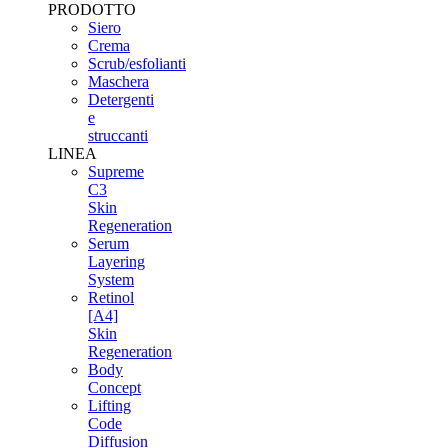
PRODOTTO
Siero
Crema
Scrub/esfolianti
Maschera
Detergenti
e
struccanti
LINEA
Supreme
C3
Skin
Regeneration
Serum
Layering
System
Retinol
[A4]
Skin
Regeneration
Body
Concept
Lifting
Code
Diffusion