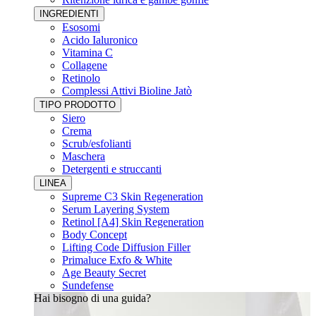
INGREDIENTI
Esosomi
Acido Ialuronico
Vitamina C
Collagene
Retinolo
Complessi Attivi Bioline Jatò
TIPO PRODOTTO
Siero
Crema
Scrub/esfolianti
Maschera
Detergenti e struccanti
LINEA
Supreme C3 Skin Regeneration
Serum Layering System
Retinol [A4] Skin Regeneration
Body Concept
Lifting Code Diffusion Filler
Primaluce Exfo & White
Age Beauty Secret
Sundefense
Hai bisogno di una guida?