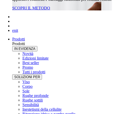
SCOPRI IL METODO
en
it
Prodotti
Prodotti
IN EVIDENZA
Novità
Edizioni limitate
Best seller
Promo
Tutti i prodotti
SOLUZIONI PER
Viso
Corpo
Sole
Rughe profonde
Rughe sottili
Sensibilità
Inestetismi della cellulite
Ritenzione idrica e gambe gonfie