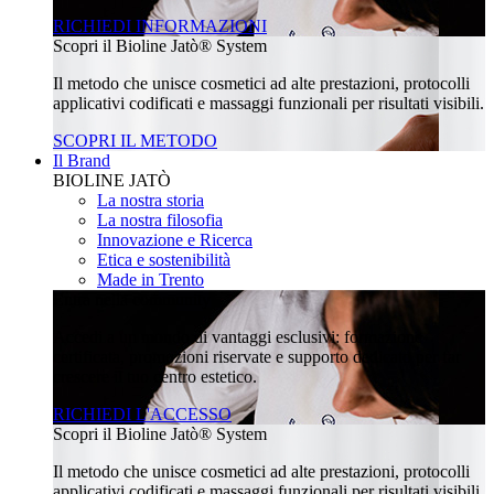
RICHIEDI INFORMAZIONI
Scopri il Bioline Jatò® System
Il metodo che unisce cosmetici ad alte prestazioni, protocolli
applicativi codificati e massaggi funzionali per risultati visibili.
SCOPRI IL METODO
Il Brand
BIOLINE JATÒ
La nostra storia
La nostra filosofia
Innovazione e Ricerca
Etica e sostenibilità
Made in Trento
Entra nella community
Accedi a un mondo di vantaggi esclusivi: formazione
certificata, promozioni riservate e supporto dedicato per far
crescere il tuo centro estetico.
RICHIEDI L'ACCESSO
Scopri il Bioline Jatò® System
Il metodo che unisce cosmetici ad alte prestazioni, protocolli
applicativi codificati e massaggi funzionali per risultati visibili.