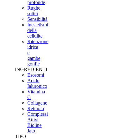
profonde
Rughe
sottili
Sensibilità
Inestetismi
della
cellulite
Ritenzione
idrica
e
gambe
gonfie
INGREDIENTI
Esosomi
Acido
Ialuronico
Vitamina
C
Collagene
Retinolo
Complessi
Attivi
Bioline
Jatò
TIPO