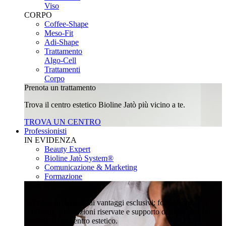
Viso
CORPO
Coffee-Shape
Meso-Fit
Adi-Shape
Trattamento
Algo-Cell
Trattamenti
Corpo
Prenota un trattamento
Trova il centro estetico Bioline Jatò più vicino a te.
TROVA UN CENTRO
Professionisti
IN EVIDENZA
Beauty Expert
Bioline Jatò System®
Comunicazione & Marketing
Formazione
Entra nella community
Accedi a un mondo di vantaggi esclusivi: formazione
certificata, promozioni riservate e supporto dedicato per far
crescere il tuo centro estetico.