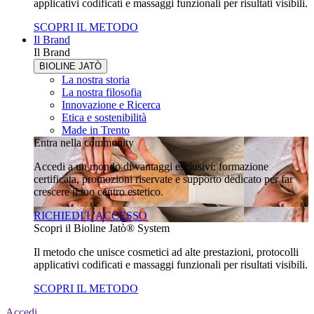
applicativi codificati e massaggi funzionali per risultati visibili.
SCOPRI IL METODO
Il Brand
Il Brand
BIOLINE JATÒ
La nostra storia
La nostra filosofia
Innovazione e Ricerca
Etica e sostenibilità
Made in Trento
Entra nella community
Accedi a un mondo di vantaggi esclusivi: formazione
certificata, promozioni riservate e supporto dedicato per far
crescere il tuo centro estetico.
RICHIEDI L'ACCESSO
Scopri il Bioline Jatò® System
Il metodo che unisce cosmetici ad alte prestazioni, protocolli
applicativi codificati e massaggi funzionali per risultati visibili.
SCOPRI IL METODO
Accedi