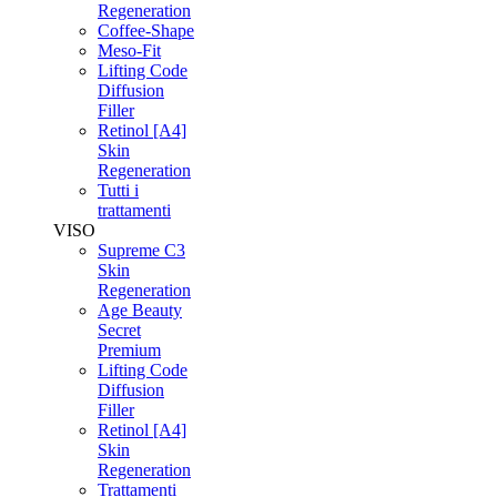
Regeneration
Coffee-Shape
Meso-Fit
Lifting Code
Diffusion
Filler
Retinol [A4]
Skin
Regeneration
Tutti i
trattamenti
VISO
Supreme C3
Skin
Regeneration
Age Beauty
Secret
Premium
Lifting Code
Diffusion
Filler
Retinol [A4]
Skin
Regeneration
Trattamenti