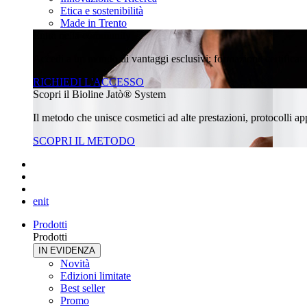
Etica e sostenibilità
Made in Trento
Entra nella community
Accedi a un mondo di vantaggi esclusivi: formazione certificata, 
RICHIEDI L'ACCESSO
Scopri il Bioline Jatò® System
Il metodo che unisce cosmetici ad alte prestazioni, protocolli appl
SCOPRI IL METODO
en
it
Prodotti
Prodotti
IN EVIDENZA
Novità
Edizioni limitate
Best seller
Promo