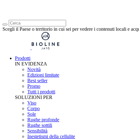
Scegli il Paese o territorio in cui sei per vedere i contenuti locali e acq
Prodotti
IN EVIDENZA
Novità
Edizioni limitate
Best seller
Promo
Tutti i prodotti
SOLUZIONI PER
Viso
Corpo
Sole
Rughe profonde
Rughe sottili
Sensibilità
Inestetismi della cellulite