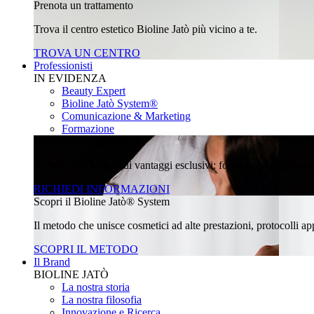
Prenota un trattamento
Trova il centro estetico Bioline Jatò più vicino a te.
TROVA UN CENTRO
Professionisti
IN EVIDENZA
Beauty Expert
Bioline Jatò System®
Comunicazione & Marketing
Formazione
Entra nella community
Accedi a un mondo di vantaggi esclusivi: formazione certificata, 
RICHIEDI INFORMAZIONI
Scopri il Bioline Jatò® System
Il metodo che unisce cosmetici ad alte prestazioni, protocolli appl
SCOPRI IL METODO
Il Brand
BIOLINE JATÒ
La nostra storia
La nostra filosofia
Innovazione e Ricerca