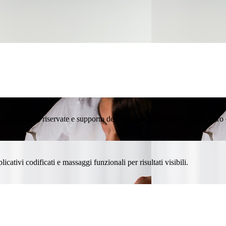
promozioni riservate e supporto dedicato per far crescere il tuo centro 
icativi codificati e massaggi funzionali per risultati visibili.