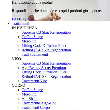
Hai bisogno di una guida?
Rispondi a poche domande e scopri i prodotti giusti per te.
FAI IL QUIZ
Trattamenti
IN EVIDENZA
Supreme C3 Skin Regeneration
Coffee-Shape
Meso-Fit
Lifting Code Diffusion Filler
Retinol [A4] Skin Regeneration
Tutti i trattamenti
VISO
Supreme C3 Skin Regeneration
Age Beauty Secret Premium
Lifting Code Diffusion Filler
Retinol [A4] Skin Regeneration
Trattamenti Viso
CORPO
Coffee-Shape
Meso-Fit
Adi-Shape
Trattamento Algo-Cell
Trattamenti Corpo