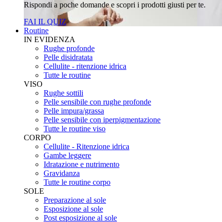
Rispondi a poche domande e scopri i prodotti giusti per te.
FAI IL QUIZ
Routine
IN EVIDENZA
Rughe profonde
Pelle disidratata
Cellulite - ritenzione idrica
Tutte le routine
VISO
Rughe sottili
Pelle sensibile con rughe profonde
Pelle impura/grassa
Pelle sensibile con iperpigmentazione
Tutte le routine viso
CORPO
Cellulite - Ritenzione idrica
Gambe leggere
Idratazione e nutrimento
Gravidanza
Tutte le routine corpo
SOLE
Preparazione al sole
Esposizione al sole
Post esposizione al sole