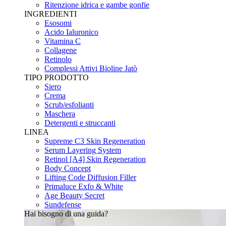
Ritenzione idrica e gambe gonfie
INGREDIENTI
Esosomi
Acido Ialuronico
Vitamina C
Collagene
Retinolo
Complessi Attivi Bioline Jatò
TIPO PRODOTTO
Siero
Crema
Scrub/esfolianti
Maschera
Detergenti e struccanti
LINEA
Supreme C3 Skin Regeneration
Serum Layering System
Retinol [A4] Skin Regeneration
Body Concept
Lifting Code Diffusion Filler
Primaluce Exfo & White
Age Beauty Secret
Sundefense
Hai bisogno di una guida?