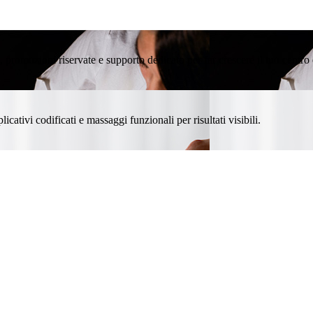
promozioni riservate e supporto dedicato per far crescere il tuo centro 
icativi codificati e massaggi funzionali per risultati visibili.