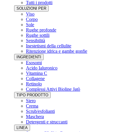
Tutti i prodotti
SOLUZIONI PER
Viso
Corpo
Sole
Rughe profonde
Rughe sottili
Sensibilità
Inestetismi della cellulite
Ritenzione idrica e gambe gonfie
INGREDIENTI
Esosomi
Acido Ialuronico
Vitamina C
Collagene
Retinolo
Complessi Attivi Bioline Jatò
TIPO PRODOTTO
Siero
Crema
Scrub/esfolianti
Maschera
Detergenti e struccanti
LINEA