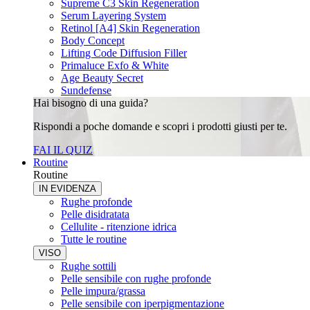
Supreme C3 Skin Regeneration
Serum Layering System
Retinol [A4] Skin Regeneration
Body Concept
Lifting Code Diffusion Filler
Primaluce Exfo & White
Age Beauty Secret
Sundefense
Hai bisogno di una guida?
Rispondi a poche domande e scopri i prodotti giusti per te.
FAI IL QUIZ
Routine
Routine
IN EVIDENZA
Rughe profonde
Pelle disidratata
Cellulite - ritenzione idrica
Tutte le routine
VISO
Rughe sottili
Pelle sensibile con rughe profonde
Pelle impura/grassa
Pelle sensibile con iperpigmentazione