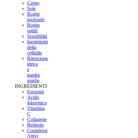
Corpo
Sole
Rughe
profonde
Rughe
sottili
Sensibilità
Inestetismi
della
cellulite
Ritenzione
idrica
e
gambe
gonfie
INGREDIENTI
Esosomi
Acido
Ialuronico
Vitamina
C
Collagene
Retinolo
Complessi
Attivi