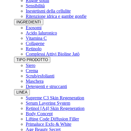
Rughe sottili
Sensibilità
Inestetismi della cellulite
Ritenzione idrica e gambe gonfie
INGREDIENTI
Esosomi
Acido Ialuronico
Vitamina C
Collagene
Retinolo
Complessi Attivi Bioline Jatò
TIPO PRODOTTO
Siero
Crema
Scrub/esfolianti
Maschera
Detergenti e struccanti
LINEA
Supreme C3 Skin Regeneration
Serum Layering System
Retinol [A4] Skin Regeneration
Body Concept
Lifting Code Diffusion Filler
Primaluce Exfo & White
Age Beauty Secret