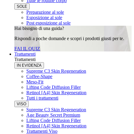
Tutte le routine corpo
SOLE
Preparazione al sole
Esposizione al sole
Post esposizione al sole
Hai bisogno di una guida?
Rispondi a poche domande e scopri i prodotti giusti per te.
FAI IL QUIZ
Trattamenti
Trattamenti
IN EVIDENZA
Supreme C3 Skin Regeneration
Coffee-Shape
Meso-Fit
Lifting Code Diffusion Filler
Retinol [A4] Skin Regeneration
Tutti i trattamenti
VISO
Supreme C3 Skin Regeneration
Age Beauty Secret Premium
Lifting Code Diffusion Filler
Retinol [A4] Skin Regeneration
Trattamenti Viso