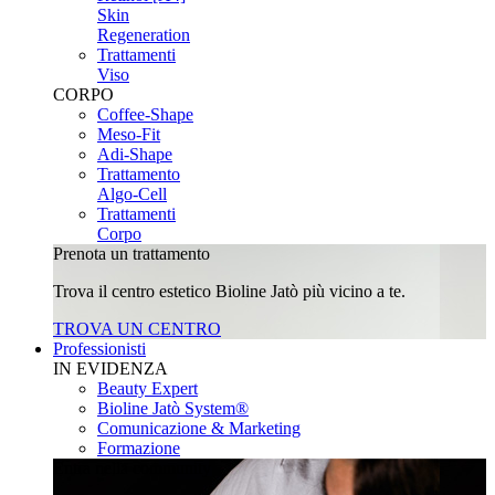
Skin
Regeneration
Trattamenti
Viso
CORPO
Coffee-Shape
Meso-Fit
Adi-Shape
Trattamento
Algo-Cell
Trattamenti
Corpo
Prenota un trattamento
Trova il centro estetico Bioline Jatò più vicino a te.
TROVA UN CENTRO
Professionisti
IN EVIDENZA
Beauty Expert
Bioline Jatò System®
Comunicazione & Marketing
Formazione
Entra nella community