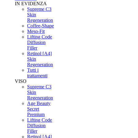
IN EVIDENZA
Supreme C3
Skin
Regeneration
Coffee-Shape
Meso-Fit
Lifting Code
Diffusion
Filler
Retinol [A4]
Skin
Regeneration
Tutti i
trattamenti
VISO
Supreme C3
Skin
Regeneration
Age Beauty
Secret
Premium
Lifting Code
Diffusion
Filler
Retinol [A4]