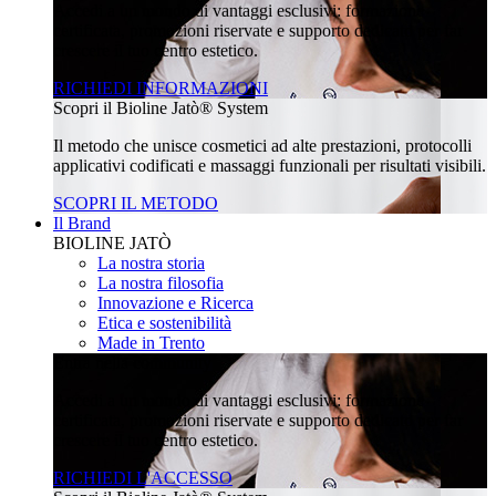
Accedi a un mondo di vantaggi esclusivi: formazione
certificata, promozioni riservate e supporto dedicato per far
crescere il tuo centro estetico.
RICHIEDI INFORMAZIONI
Scopri il Bioline Jatò® System
Il metodo che unisce cosmetici ad alte prestazioni, protocolli
applicativi codificati e massaggi funzionali per risultati visibili.
SCOPRI IL METODO
Il Brand
BIOLINE JATÒ
La nostra storia
La nostra filosofia
Innovazione e Ricerca
Etica e sostenibilità
Made in Trento
Entra nella community
Accedi a un mondo di vantaggi esclusivi: formazione
certificata, promozioni riservate e supporto dedicato per far
crescere il tuo centro estetico.
RICHIEDI L'ACCESSO