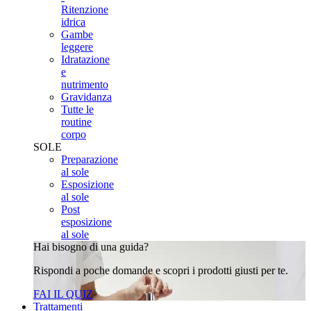
Ritenzione
idrica
Gambe
leggere
Idratazione
e
nutrimento
Gravidanza
Tutte le
routine
corpo
SOLE
Preparazione
al sole
Esposizione
al sole
Post
esposizione
al sole
Hai bisogno di una guida?
Rispondi a poche domande e scopri i prodotti giusti per te.
FAI IL QUIZ
Trattamenti