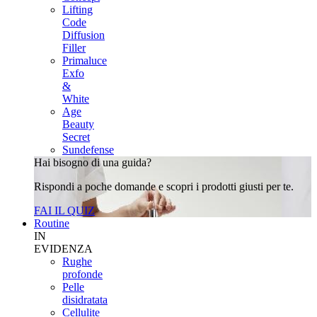
Lifting
Code
Diffusion
Filler
Primaluce
Exfo
&
White
Age
Beauty
Secret
Sundefense
Hai bisogno di una guida?
Rispondi a poche domande e scopri i prodotti giusti per te.
FAI IL QUIZ
Routine
IN
EVIDENZA
Rughe
profonde
Pelle
disidratata
Cellulite