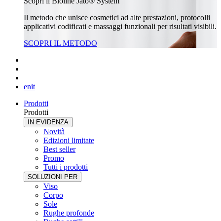
Scopri il Bioline Jatò® System
Il metodo che unisce cosmetici ad alte prestazioni, protocolli
applicativi codificati e massaggi funzionali per risultati visibili.
SCOPRI IL METODO
en
it
Prodotti
Prodotti
IN EVIDENZA
Novità
Edizioni limitate
Best seller
Promo
Tutti i prodotti
SOLUZIONI PER
Viso
Corpo
Sole
Rughe profonde