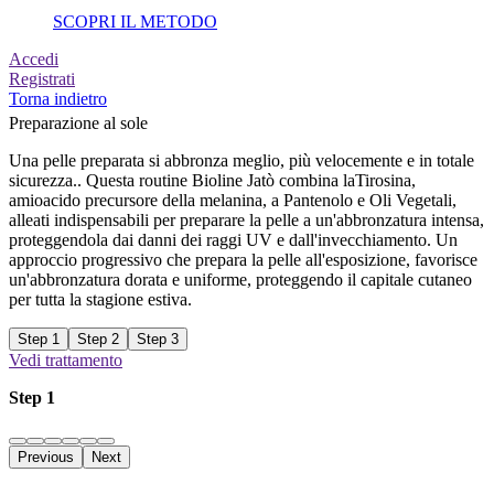
SCOPRI IL METODO
Accedi
Registrati
Torna indietro
Preparazione al sole
Una pelle preparata si abbronza meglio, più velocemente e in totale
sicurezza.. Questa routine Bioline Jatò combina laTirosina,
amioacido precursore della melanina, a Pantenolo e Oli Vegetali,
alleati indispensabili per preparare la pelle a un'abbronzatura intensa,
proteggendola dai danni dei raggi UV e dall'invecchiamento. Un
approccio progressivo che prepara la pelle all'esposizione, favorisce
un'abbronzatura dorata e uniforme, proteggendo il capitale cutaneo
per tutta la stagione estiva.
Step 1
Step 2
Step 3
Vedi trattamento
Step 1
Previous
Next