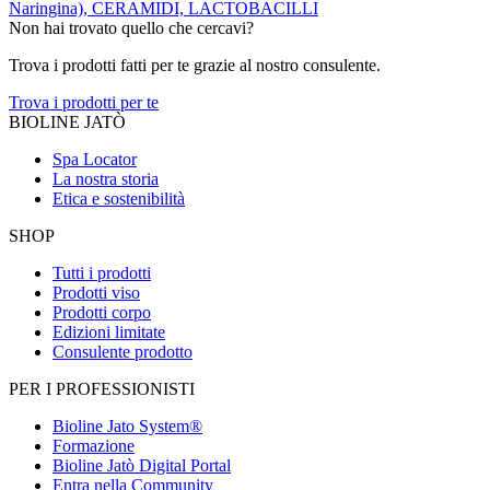
Naringina), CERAMIDI, LACTOBACILLI
Non hai trovato quello che cercavi?
Trova i prodotti fatti per te grazie al nostro consulente.
Trova i prodotti per te
BIOLINE JATÒ
Spa Locator
La nostra storia
Etica e sostenibilità
SHOP
Tutti i prodotti
Prodotti viso
Prodotti corpo
Edizioni limitate
Consulente prodotto
PER I PROFESSIONISTI
Bioline Jato System®
Formazione
Bioline Jatò Digital Portal
Entra nella Community