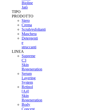
Bioline
Jatò
TIPO
PRODOTTO
Siero
Crema
Scrub/esfolianti
Maschera
Detergenti
e
struccanti
LINEA
Supreme
C3
Skin
Regeneration
Serum
Layering
System
Retinol
[A4]
Skin
Regeneration
Body
Concept