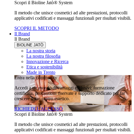
Scopri il Bioline Jatò® System
Il metodo che unisce cosmetici ad alte prestazioni, protocolli
applicativi codificati e massaggi funzionali per risultati visibili.
SCOPRI IL METODO
Il Brand
Il Brand
BIOLINE JATÒ
La nostra storia
La nostra filosofia
Innovazione e Ricerca
Etica e sostenibilità
Made in Trento
Entra nella community
Accedi a un mondo di vantaggi esclusivi: formazione
certificata, promozioni riservate e supporto dedicato per far
crescere il tuo centro estetico.
RICHIEDI L'ACCESSO
Scopri il Bioline Jatò® System
Il metodo che unisce cosmetici ad alte prestazioni, protocolli
applicativi codificati e massaggi funzionali per risultati visibili.