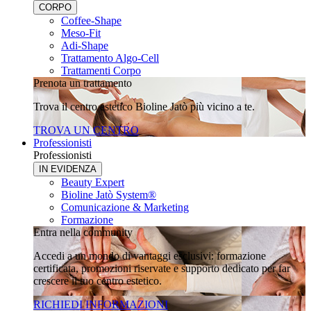
CORPO
Coffee-Shape
Meso-Fit
Adi-Shape
Trattamento Algo-Cell
Trattamenti Corpo
Prenota un trattamento
Trova il centro estetico Bioline Jatò più vicino a te.
TROVA UN CENTRO
Professionisti
Professionisti
IN EVIDENZA
Beauty Expert
Bioline Jatò System®
Comunicazione & Marketing
Formazione
Entra nella community
Accedi a un mondo di vantaggi esclusivi: formazione
certificata, promozioni riservate e supporto dedicato per far
crescere il tuo centro estetico.
RICHIEDI INFORMAZIONI