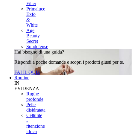
Filler
Primaluce
Exfo
&
White
Age
Beauty
Secret
Sundefense
Hai bisogno di una guida?
Rispondi a poche domande e scopri i prodotti giusti per te.
FAI IL QUIZ
Routine
IN
EVIDENZA
Rughe
profonde
Pelle
disidratata
Cellulite
-
ritenzione
idrica