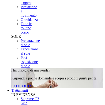
leggere
Idratazione
e
nutrimento
Gravidanza
Tutte le
routine
corpo
SOLE
Preparazione
al sole
Esposizione
al sole
Post
esposizione
al sole
Hai bisogno di una guida?
Rispondi a poche domande e scopri i prodotti giusti per te.
FAI IL QUIZ
Trattamenti
IN EVIDENZA
Supreme C3
Skin