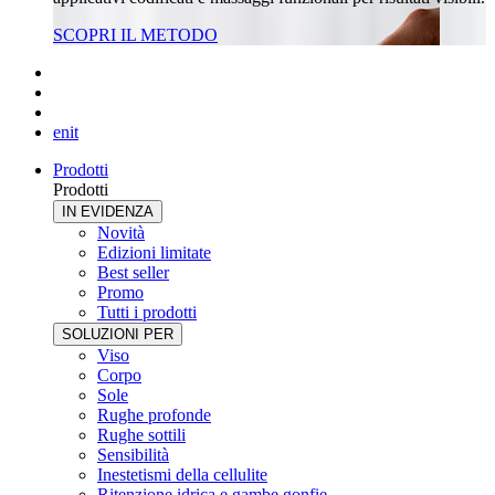
SCOPRI IL METODO
en
it
Prodotti
Prodotti
IN EVIDENZA
Novità
Edizioni limitate
Best seller
Promo
Tutti i prodotti
SOLUZIONI PER
Viso
Corpo
Sole
Rughe profonde
Rughe sottili
Sensibilità
Inestetismi della cellulite
Ritenzione idrica e gambe gonfie