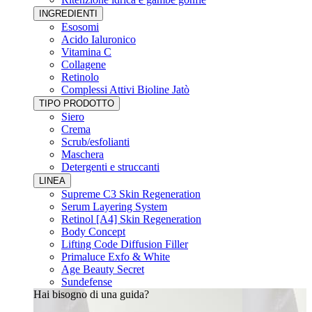
INGREDIENTI
Esosomi
Acido Ialuronico
Vitamina C
Collagene
Retinolo
Complessi Attivi Bioline Jatò
TIPO PRODOTTO
Siero
Crema
Scrub/esfolianti
Maschera
Detergenti e struccanti
LINEA
Supreme C3 Skin Regeneration
Serum Layering System
Retinol [A4] Skin Regeneration
Body Concept
Lifting Code Diffusion Filler
Primaluce Exfo & White
Age Beauty Secret
Sundefense
Hai bisogno di una guida?