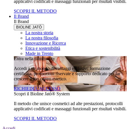
applicativi codificati e massaggi funzionali per risultati visibili.
SCOPRI IL METODO
Il Brand
Il Brand
BIOLINE JATÒ
La nostra storia
La nostra filosofia
Innovazione e Ricerca
Etica e sostenibilità
Made in Trento
Entra nella community
Accedi a un mondo di vantaggi esclusivi: formazione
certificata, promozioni riservate e supporto dedicato per far
crescere il tuo centro estetico.
RICHIEDI L'ACCESSO
Scopri il Bioline Jatò® System
Il metodo che unisce cosmetici ad alte prestazioni, protocolli
applicativi codificati e massaggi funzionali per risultati visibili.
SCOPRI IL METODO
Accedi