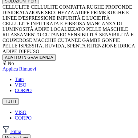
SOLUZIONI PER
CELLULITE
CELLULITE COMPATTA
RUGHE PROFONDE
DISIDRATAZIONE
SECCHEZZA
ADIPE
PRIME RUGHE E
LINEE D'ESPRESSIONE
IMPURITÀ E LUCIDITÀ
CELLULITE INFILTRATA E FIBROSA
MANCANZA DI
LUMINOSITÀ
ADIPE LOCALIZZATO
PELLE MASCHILE
RILASSAMENTO CUTANEO
SENSIBILITÀ
SENSIBILITÀ E
COUPEROSE
MACCHIE CUTANEE
GAMBE GONFIE
PELLE ISPESSITA, RUVIDA, SPENTA
RITENZIONE IDRICA
ADIPE DIFFUSO
ADATTO IN GRAVIDANZA
Sì
No
Applica
Rimuovi
Tutti
VISO
CORPO
TUTTI
VISO
CORPO
Filtra
Mostra di più