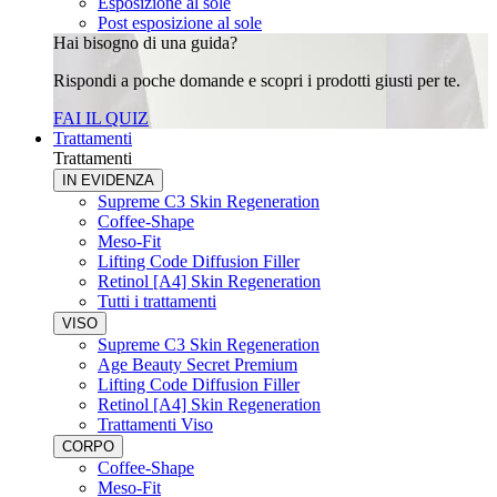
Esposizione al sole
Post esposizione al sole
Hai bisogno di una guida?
Rispondi a poche domande e scopri i prodotti giusti per te.
FAI IL QUIZ
Trattamenti
Trattamenti
IN EVIDENZA
Supreme C3 Skin Regeneration
Coffee-Shape
Meso-Fit
Lifting Code Diffusion Filler
Retinol [A4] Skin Regeneration
Tutti i trattamenti
VISO
Supreme C3 Skin Regeneration
Age Beauty Secret Premium
Lifting Code Diffusion Filler
Retinol [A4] Skin Regeneration
Trattamenti Viso
CORPO
Coffee-Shape
Meso-Fit