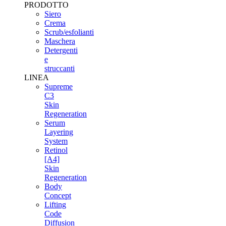
PRODOTTO
Siero
Crema
Scrub/esfolianti
Maschera
Detergenti
e
struccanti
LINEA
Supreme
C3
Skin
Regeneration
Serum
Layering
System
Retinol
[A4]
Skin
Regeneration
Body
Concept
Lifting
Code
Diffusion