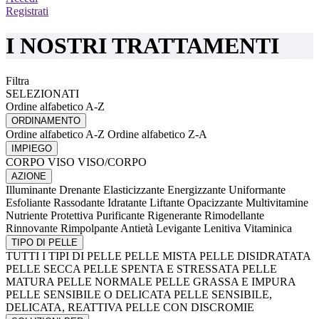
Registrati
I NOSTRI TRATTAMENTI
Filtra
SELEZIONATI
Ordine alfabetico A-Z
ORDINAMENTO
Ordine alfabetico A-Z
Ordine alfabetico Z-A
IMPIEGO
CORPO
VISO
VISO/CORPO
AZIONE
Illuminante
Drenante
Elasticizzante
Energizzante
Uniformante
Esfoliante
Rassodante
Idratante
Liftante
Opacizzante
Multivitamine
Nutriente
Protettiva
Purificante
Rigenerante
Rimodellante
Rinnovante
Rimpolpante
Antietà
Levigante
Lenitiva
Vitaminica
TIPO DI PELLE
TUTTI I TIPI DI PELLE
PELLE MISTA
PELLE DISIDRATATA
PELLE SECCA
PELLE SPENTA E STRESSATA
PELLE
MATURA
PELLE NORMALE
PELLE GRASSA E IMPURA
PELLE SENSIBILE O DELICATA
PELLE SENSIBILE,
DELICATA, REATTIVA
PELLE CON DISCROMIE