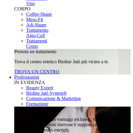
Viso
CORPO
Coffee-Shape
Meso-Fit
Adi-Shape
Trattamento
Algo-Cell
Trattamenti
Corpo
Prenota un trattamento
Trova il centro estetico Bioline Jatò più vicino a te.
TROVA UN CENTRO
Professionisti
IN EVIDENZA
Beauty Expert
Bioline Jatò System®
Comunicazione & Marketing
Formazione
Entra nella community
Accedi a un mondo di vantaggi esclusivi: formazione
certificata, promozioni riservate e supporto dedicato per far
crescere il tuo centro estetico.