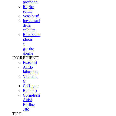
profonde
Rughe
sottili
Sensibilità
Inestetismi
della
cellulite
Ritenzione
idrica
e
gambe
gonfie
INGREDIENTI
Esosomi
Acido
Ialuronico
Vitamina
C
Collagene
Retinolo
Complessi
Attivi
Bioline
Jatò
TIPO