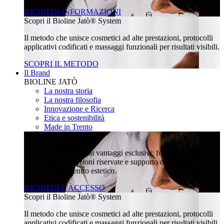
RICHIEDI INFORMAZIONI
Scopri il Bioline Jatò® System
Il metodo che unisce cosmetici ad alte prestazioni, protocolli
applicativi codificati e massaggi funzionali per risultati visibili.
SCOPRI IL METODO
Il Brand
BIOLINE JATÒ
La nostra storia
La nostra filosofia
Innovazione e Ricerca
Etica e sostenibilità
Made in Trento
Entra nella community
Accedi a un mondo di vantaggi esclusivi: formazione
certificata, promozioni riservate e supporto dedicato per far
crescere il tuo centro estetico.
RICHIEDI L'ACCESSO
Scopri il Bioline Jatò® System
Il metodo che unisce cosmetici ad alte prestazioni, protocolli
applicativi codificati e massaggi funzionali per risultati visibili.