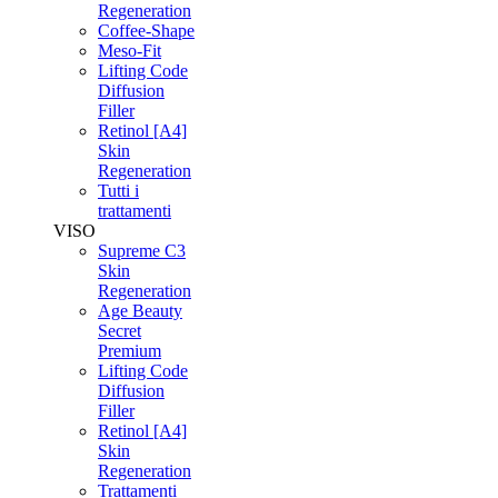
Regeneration
Coffee-Shape
Meso-Fit
Lifting Code
Diffusion
Filler
Retinol [A4]
Skin
Regeneration
Tutti i
trattamenti
VISO
Supreme C3
Skin
Regeneration
Age Beauty
Secret
Premium
Lifting Code
Diffusion
Filler
Retinol [A4]
Skin
Regeneration
Trattamenti