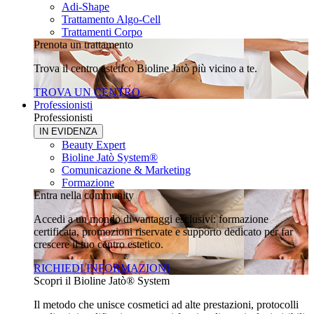
Adi-Shape
Trattamento Algo-Cell
Trattamenti Corpo
Prenota un trattamento
Trova il centro estetico Bioline Jatò più vicino a te.
TROVA UN CENTRO
Professionisti
Professionisti
IN EVIDENZA
Beauty Expert
Bioline Jatò System®
Comunicazione & Marketing
Formazione
Entra nella community
Accedi a un mondo di vantaggi esclusivi: formazione
certificata, promozioni riservate e supporto dedicato per far
crescere il tuo centro estetico.
RICHIEDI INFORMAZIONI
Scopri il Bioline Jatò® System
Il metodo che unisce cosmetici ad alte prestazioni, protocolli