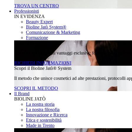
TROVA UN CENTRO
Professionisti
IN EVIDENZA
Beauty Expert
Bioline Jatò System®
Comunicazione & Marketing
Formazione
Entra nella community
Accedi a un mondo di vantaggi esclusivi: formazione certificata, 
RICHIEDI INFORMAZIONI
Scopri il Bioline Jatò® System
Il metodo che unisce cosmetici ad alte prestazioni, protocolli appl
SCOPRI IL METODO
Il Brand
BIOLINE JATÒ
La nostra storia
La nostra filosofia
Innovazione e Ricerca
Etica e sostenibilità
Made in Trento
Entra nella community