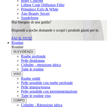
Body Concept
Lifting Code Diffusion Filler
Primaluce Exfo & White
Age Beauty Secret
Sundefense
Hai bisogno di una guida?
Rispondi a poche domande e scopri i prodotti giusti per te.
FAI IL QUIZ
Routine
Routine
IN EVIDENZA
Rughe profonde
Pelle disidratata
Cellulite - ritenzione idrica
Tutte le routine
VISO
Rughe sottili
Pelle sensibile con rughe profonde
Pelle impura/grassa
Pelle sensibile con iperpigmentazione
Tutte le routine viso
CORPO
Cellulite - Ritenzione idrica