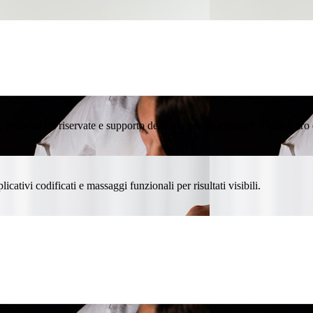
promozioni riservate e supporto dedicato per far crescere il tuo centro 
icativi codificati e massaggi funzionali per risultati visibili.