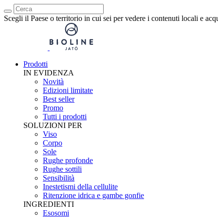
Scegli il Paese o territorio in cui sei per vedere i contenuti locali e acq
Prodotti
IN EVIDENZA
Novità
Edizioni limitate
Best seller
Promo
Tutti i prodotti
SOLUZIONI PER
Viso
Corpo
Sole
Rughe profonde
Rughe sottili
Sensibilità
Inestetismi della cellulite
Ritenzione idrica e gambe gonfie
INGREDIENTI
Esosomi