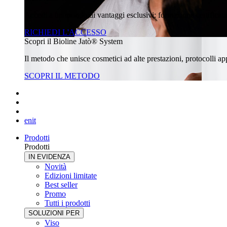
Accedi a un mondo di vantaggi esclusivi: formazione certificata, 
RICHIEDI L'ACCESSO
Scopri il Bioline Jatò® System
Il metodo che unisce cosmetici ad alte prestazioni, protocolli appl
SCOPRI IL METODO
en
it
Prodotti
Prodotti
IN EVIDENZA
Novità
Edizioni limitate
Best seller
Promo
Tutti i prodotti
SOLUZIONI PER
Viso