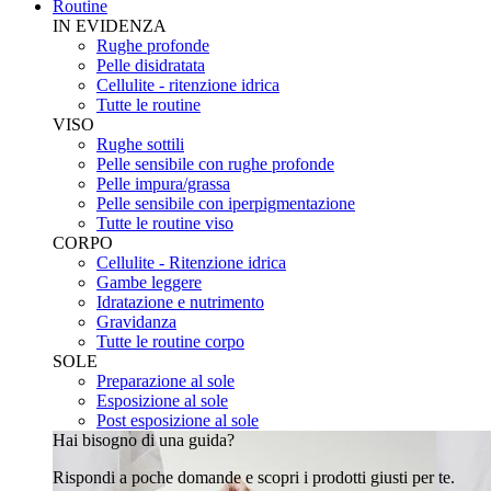
Routine
IN EVIDENZA
Rughe profonde
Pelle disidratata
Cellulite - ritenzione idrica
Tutte le routine
VISO
Rughe sottili
Pelle sensibile con rughe profonde
Pelle impura/grassa
Pelle sensibile con iperpigmentazione
Tutte le routine viso
CORPO
Cellulite - Ritenzione idrica
Gambe leggere
Idratazione e nutrimento
Gravidanza
Tutte le routine corpo
SOLE
Preparazione al sole
Esposizione al sole
Post esposizione al sole
Hai bisogno di una guida?
Rispondi a poche domande e scopri i prodotti giusti per te.