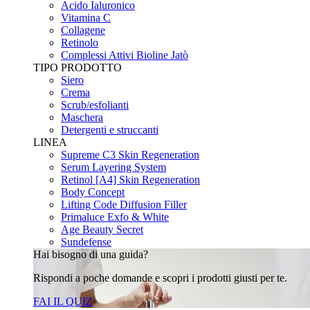
Acido Ialuronico
Vitamina C
Collagene
Retinolo
Complessi Attivi Bioline Jatò
TIPO PRODOTTO
Siero
Crema
Scrub/esfolianti
Maschera
Detergenti e struccanti
LINEA
Supreme C3 Skin Regeneration
Serum Layering System
Retinol [A4] Skin Regeneration
Body Concept
Lifting Code Diffusion Filler
Primaluce Exfo & White
Age Beauty Secret
Sundefense
Hai bisogno di una guida?
Rispondi a poche domande e scopri i prodotti giusti per te.
FAI IL QUIZ