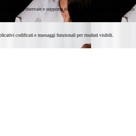
promozioni riservate e supporto dedicato per far crescere il tuo centro 
icativi codificati e massaggi funzionali per risultati visibili.