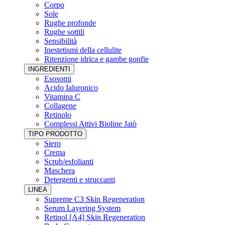
Corpo
Sole
Rughe profonde
Rughe sottili
Sensibilità
Inestetismi della cellulite
Ritenzione idrica e gambe gonfie
INGREDIENTI
Esosomi
Acido Ialuronico
Vitamina C
Collagene
Retinolo
Complessi Attivi Bioline Jatò
TIPO PRODOTTO
Siero
Crema
Scrub/esfolianti
Maschera
Detergenti e struccanti
LINEA
Supreme C3 Skin Regeneration
Serum Layering System
Retinol [A4] Skin Regeneration