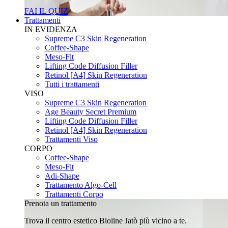
FAI IL QUIZ
Trattamenti
IN EVIDENZA
Supreme C3 Skin Regeneration
Coffee-Shape
Meso-Fit
Lifting Code Diffusion Filler
Retinol [A4] Skin Regeneration
Tutti i trattamenti
VISO
Supreme C3 Skin Regeneration
Age Beauty Secret Premium
Lifting Code Diffusion Filler
Retinol [A4] Skin Regeneration
Trattamenti Viso
CORPO
Coffee-Shape
Meso-Fit
Adi-Shape
Trattamento Algo-Cell
Trattamenti Corpo
Prenota un trattamento
Trova il centro estetico Bioline Jatò più vicino a te.