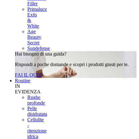
Filler
Primaluce
Exfo
&
White
Age
Beauty
Secret
Sundefense
Hai bisogno di una guida?
Rispondi a poche domande e scopri i prodotti giusti per te.
FAI IL QUIZ
Routine
IN
EVIDENZA
Rughe
profonde
Pelle
disidratata
Cellulite
-
ritenzione
idrica