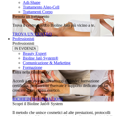
Adi-Shape
Trattamento Algo-Cell
Trattamenti Corpo
Prenota un trattamento
Trova il centro estetico Bioline Jatò più vicino a te.
TROVA UN CENTRO
Professionisti
Professionisti
IN EVIDENZA
Beauty Expert
Bioline Jatò System®
Comunicazione & Marketing
Formazione
Entra nella community
Accedi a un mondo di vantaggi esclusivi: formazione
certificata, promozioni riservate e supporto dedicato per far
crescere il tuo centro estetico.
RICHIEDI INFORMAZIONI
Scopri il Bioline Jatò® System
Il metodo che unisce cosmetici ad alte prestazioni, protocolli