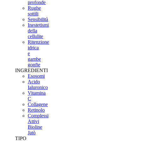
profonde
Rughe
sottili
Sensibilità
Inestetismi
della
cellulite
Ritenzione
idrica
e
gambe
gonfie
INGREDIENTI
Esosomi
Acido
Ialuronico
Vitamina
C
Collagene
Retinolo
Complessi
Attivi
Bioline
Jatò
TIPO