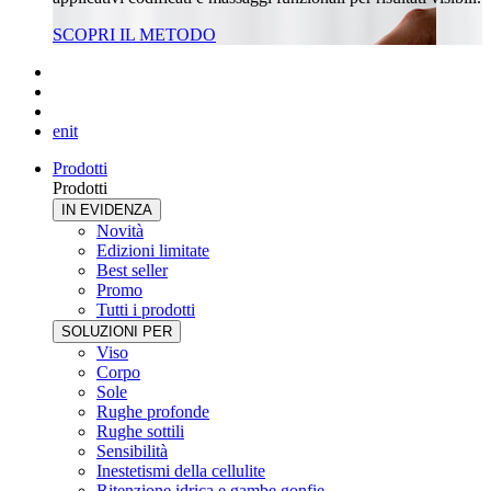
SCOPRI IL METODO
en
it
Prodotti
Prodotti
IN EVIDENZA
Novità
Edizioni limitate
Best seller
Promo
Tutti i prodotti
SOLUZIONI PER
Viso
Corpo
Sole
Rughe profonde
Rughe sottili
Sensibilità
Inestetismi della cellulite
Ritenzione idrica e gambe gonfie