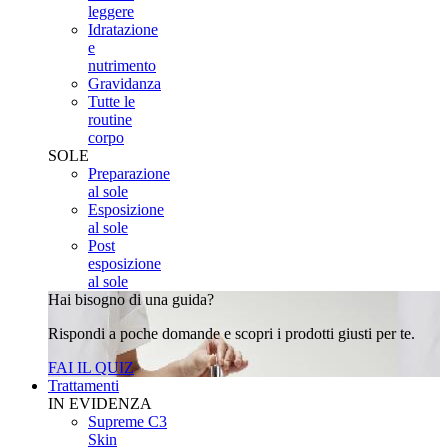
leggere
Idratazione
e
nutrimento
Gravidanza
Tutte le
routine
corpo
SOLE
Preparazione
al sole
Esposizione
al sole
Post
esposizione
al sole
Hai bisogno di una guida?
Rispondi a poche domande e scopri i prodotti giusti per te.
FAI IL QUIZ
Trattamenti
IN EVIDENZA
Supreme C3
Skin