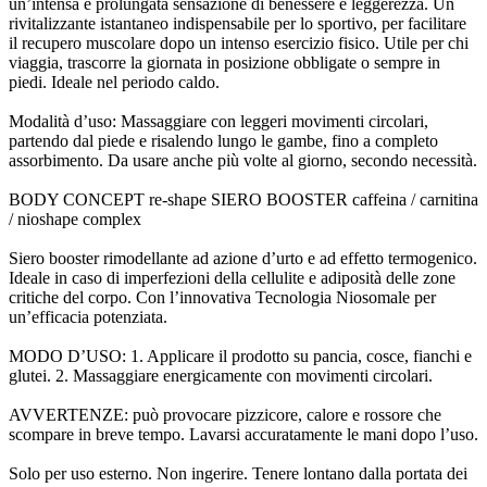
un’intensa e prolungata sensazione di benessere e leggerezza. Un
rivitalizzante istantaneo indispensabile per lo sportivo, per facilitare
il recupero muscolare dopo un intenso esercizio fisico. Utile per chi
viaggia, trascorre la giornata in posizione obbligate o sempre in
piedi. Ideale nel periodo caldo.
Modalità d’uso: Massaggiare con leggeri movimenti circolari,
partendo dal piede e risalendo lungo le gambe, fino a completo
assorbimento. Da usare anche più volte al giorno, secondo necessità.
BODY CONCEPT re-shape SIERO BOOSTER caffeina / carnitina
/ nioshape complex
Siero booster rimodellante ad azione d’urto e ad effetto termogenico.
Ideale in caso di imperfezioni della cellulite e adiposità delle zone
critiche del corpo. Con l’innovativa Tecnologia Niosomale per
un’efficacia potenziata.
MODO D’USO: 1. Applicare il prodotto su pancia, cosce, fianchi e
glutei. 2. Massaggiare energicamente con movimenti circolari.
AVVERTENZE: può provocare pizzicore, calore e rossore che
scompare in breve tempo. Lavarsi accuratamente le mani dopo l’uso.
Solo per uso esterno. Non ingerire. Tenere lontano dalla portata dei