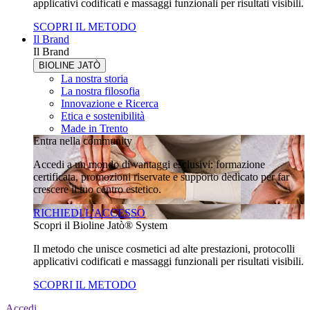
applicativi codificati e massaggi funzionali per risultati visibili.
SCOPRI IL METODO
Il Brand
Il Brand
BIOLINE JATÒ
La nostra storia
La nostra filosofia
Innovazione e Ricerca
Etica e sostenibilità
Made in Trento
Entra nella community
Accedi a un mondo di vantaggi esclusivi: formazione
certificata, promozioni riservate e supporto dedicato per far
crescere il tuo centro estetico.
RICHIEDI L'ACCESSO
Scopri il Bioline Jatò® System
Il metodo che unisce cosmetici ad alte prestazioni, protocolli
applicativi codificati e massaggi funzionali per risultati visibili.
SCOPRI IL METODO
Accedi