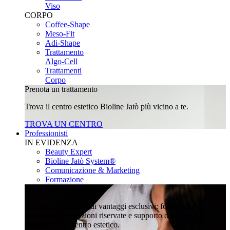
Viso
CORPO
Coffee-Shape
Meso-Fit
Adi-Shape
Trattamento
Algo-Cell
Trattamenti
Corpo
Prenota un trattamento
Trova il centro estetico Bioline Jatò più vicino a te.
TROVA UN CENTRO
Professionisti
IN EVIDENZA
Beauty Expert
Bioline Jatò System®
Comunicazione & Marketing
Formazione
Entra nella community
Accedi a un mondo di vantaggi esclusivi: formazione
certificata, promozioni riservate e supporto dedicato per far
crescere il tuo centro estetico.