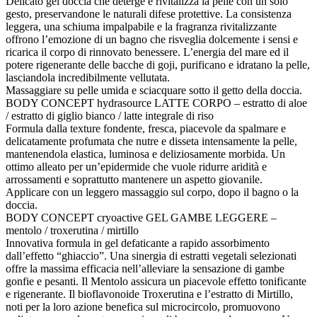
Delicato gel doccia che deterge e rivitalizza la pelle con un solo
gesto, preservandone le naturali difese protettive. La consistenza
leggera, una schiuma impalpabile e la fragranza rivitalizzante
offrono l’emozione di un bagno che risveglia dolcemente i sensi e
ricarica il corpo di rinnovato benessere. L’energia del mare ed il
potere rigenerante delle bacche di goji, purificano e idratano la pelle,
lasciandola incredibilmente vellutata.
Massaggiare su pelle umida e sciacquare sotto il getto della doccia.
BODY CONCEPT hydrasource LATTE CORPO – estratto di aloe
/ estratto di giglio bianco / latte integrale di riso
Formula dalla texture fondente, fresca, piacevole da spalmare e
delicatamente profumata che nutre e disseta intensamente la pelle,
mantenendola elastica, luminosa e deliziosamente morbida. Un
ottimo alleato per un’epidermide che vuole ridurre aridità e
arrossamenti e soprattutto mantenere un aspetto giovanile.
Applicare con un leggero massaggio sul corpo, dopo il bagno o la
doccia.
BODY CONCEPT cryoactive GEL GAMBE LEGGERE –
mentolo / troxerutina / mirtillo
Innovativa formula in gel defaticante a rapido assorbimento
dall’effetto “ghiaccio”. Una sinergia di estratti vegetali selezionati
offre la massima efficacia nell’alleviare la sensazione di gambe
gonfie e pesanti. Il Mentolo assicura un piacevole effetto tonificante
e rigenerante. Il bioflavonoide Troxerutina e l’estratto di Mirtillo,
noti per la loro azione benefica sul microcircolo, promuovono