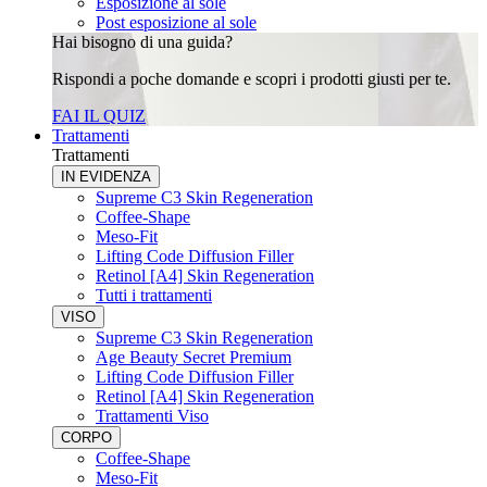
Esposizione al sole
Post esposizione al sole
Hai bisogno di una guida?
Rispondi a poche domande e scopri i prodotti giusti per te.
FAI IL QUIZ
Trattamenti
Trattamenti
IN EVIDENZA
Supreme C3 Skin Regeneration
Coffee-Shape
Meso-Fit
Lifting Code Diffusion Filler
Retinol [A4] Skin Regeneration
Tutti i trattamenti
VISO
Supreme C3 Skin Regeneration
Age Beauty Secret Premium
Lifting Code Diffusion Filler
Retinol [A4] Skin Regeneration
Trattamenti Viso
CORPO
Coffee-Shape
Meso-Fit