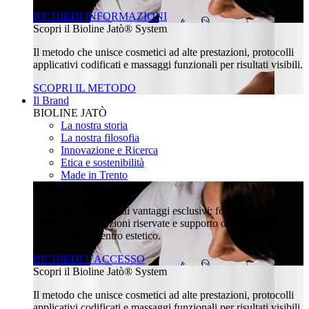
RICHIEDI INFORMAZIONI
Scopri il Bioline Jatò® System
Il metodo che unisce cosmetici ad alte prestazioni, protocolli
applicativi codificati e massaggi funzionali per risultati visibili.
SCOPRI IL METODO
Il Brand
BIOLINE JATÒ
La nostra storia
La nostra filosofia
Innovazione e Ricerca
Etica e sostenibilità
Made in Trento
Entra nella community
Accedi a un mondo di vantaggi esclusivi: formazione
certificata, promozioni riservate e supporto dedicato per far
crescere il tuo centro estetico.
RICHIEDI L'ACCESSO
Scopri il Bioline Jatò® System
Il metodo che unisce cosmetici ad alte prestazioni, protocolli
applicativi codificati e massaggi funzionali per risultati visibili.