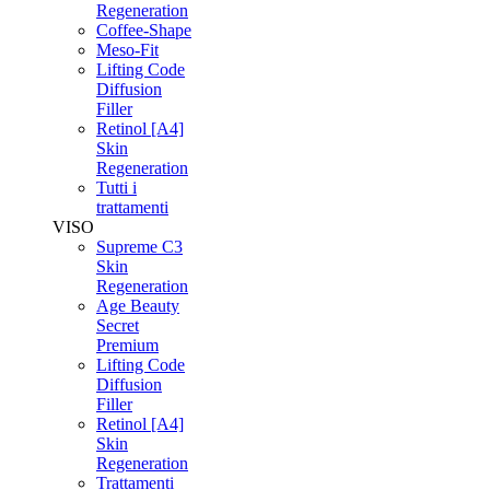
Regeneration
Coffee-Shape
Meso-Fit
Lifting Code
Diffusion
Filler
Retinol [A4]
Skin
Regeneration
Tutti i
trattamenti
VISO
Supreme C3
Skin
Regeneration
Age Beauty
Secret
Premium
Lifting Code
Diffusion
Filler
Retinol [A4]
Skin
Regeneration
Trattamenti