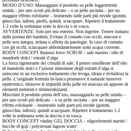
MODO D’USO: Massaggiare il prodotto su pelle leggermente
umida – per uno scrub più delicato – o su pelle asciutta – per un
maggior effetto esfoliante – insistendo sulle parti più ruvide (gomiti,
ginocchia, talloni, piedi), quindi, sciacquare. Ripetere il trattamento
1-2 volte la settimana sotto la doccia o in vasca.
AVVERTENZE: Solo per uso esterno. Non ingerire. Tenere lontano
dalla portata dei bambini. Evitare il contatto con occhi, mucose e
pelle non integra, irritata o affetta da patologie. In caso di contatto
con gli occhi, sciacquare abbondantemente sotto acqua corrente.
BODY CONCEPT thalasso force SCRUB – sale marino / olio di
mandorle dolci / estratti d’alga
La forza rigenerante dei cristalli di sale, il potere emolliente dell’olio
di mandorle dolci e l’azione stimolante degli estratti d’alga si
uniscono in un esclusivo trattamento che leviga, idrata e rivitalizza la
pelle. L’originale formula bi-fasica promuove il naturale turnover
epidermico, rimuove le impurità della pelle ed assicura un apporto di
elementi nutrienti e rimineralizzanti.
Miscelare il prodotto prima dell’uso, massaggiarlo su pelle umida –
per uno scrub più delicato – o su pelle asciutta – per un maggior
effetto esfoliante – insistendo sulle parti più ruvide (gomiti,
ginocchia, talloni), quindi sciacquare. Ripetere il trattamento 1-2
volte la settimana sotto la doccia o in vasca.
BODY CONCEPT vitality GEL DOCCIA – oligoelementi marini /
bacche di goji / polynesian lagoon water