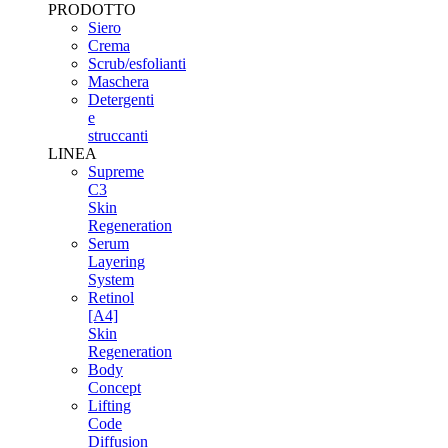
PRODOTTO
Siero
Crema
Scrub/esfolianti
Maschera
Detergenti
e
struccanti
LINEA
Supreme
C3
Skin
Regeneration
Serum
Layering
System
Retinol
[A4]
Skin
Regeneration
Body
Concept
Lifting
Code
Diffusion