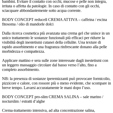
bambini. Evitare il contatto con occhi, mucose e pelle non integra,
irritata o affetta da patologie. In caso di contatto con gli occhi,
sciacquare abbondantemente sotto acqua corrente.
BODY CONCEPT reducell CREMA ATTIVA – caffeina / escina
fitosoma / olio di mandorle dolci
Dalla ricerca cosmetica più avanzata una crema gel che unisce in un
unico trattamento le sostanze funzionali più efficaci per ridurre la
visibilità degli inestetismi cutanei della cellulite. Una texture di
rapido assorbimento e una fragranza rinfrescante donano alla pelle
morbidezza e compattezza.
Applicare mattino e sera sulle zone interessate dagli inestetismi con
un leggero massaggio circolare dal basso verso l’alto, fino a
completo assorbimento.
NB: la presenza di sostanze iperemizzanti può provocare formicolio,
pizzicore e calore, con rossore più o meno evidente, che scompare in
breve tempo. Lavarsi accuratamente le mani dopo l’uso.
BODY CONCEPT pro-slim CREMA SALINA – sale marino /
nocturslim / estratti d’alghe
Crema-trattamento intensiva, ad alta concentrazione salina,