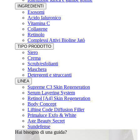
INGREDIENTI
Esosomi
Acido Ialuronico
Vitamina C
Collagene
Retinolo
Complessi Attivi Bioline Jatò
TIPO PRODOTTO
Siero
Crema
Scrub/esfolianti
Maschera
Detergenti e struccanti
LINEA
Supreme C3 Skin Regeneration
Serum Layering System
Retinol [A4] Skin Regeneration
Body Concept
Lifting Code Diffusion Filler
Primaluce Exfo & White
Age Beauty Secret
Sundefense
Hai bisogno di una guida?