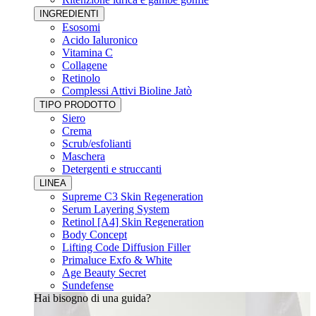
INGREDIENTI
Esosomi
Acido Ialuronico
Vitamina C
Collagene
Retinolo
Complessi Attivi Bioline Jatò
TIPO PRODOTTO
Siero
Crema
Scrub/esfolianti
Maschera
Detergenti e struccanti
LINEA
Supreme C3 Skin Regeneration
Serum Layering System
Retinol [A4] Skin Regeneration
Body Concept
Lifting Code Diffusion Filler
Primaluce Exfo & White
Age Beauty Secret
Sundefense
Hai bisogno di una guida?