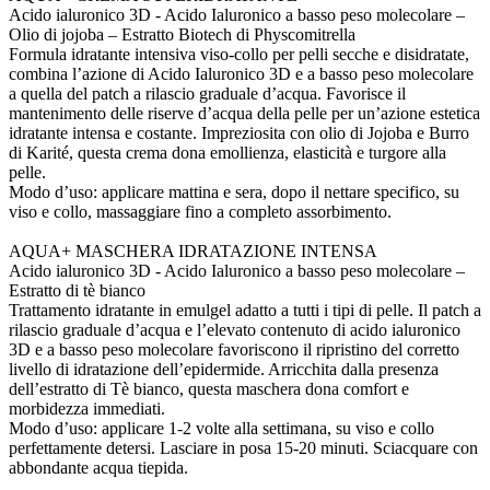
Acido ialuronico 3D - Acido Ialuronico a basso peso molecolare –
Olio di jojoba – Estratto Biotech di Physcomitrella
Formula idratante intensiva viso-collo per pelli secche e disidratate,
combina l’azione di Acido Ialuronico 3D e a basso peso molecolare
a quella del patch a rilascio graduale d’acqua. Favorisce il
mantenimento delle riserve d’acqua della pelle per un’azione estetica
idratante intensa e costante. Impreziosita con olio di Jojoba e Burro
di Karité, questa crema dona emollienza, elasticità e turgore alla
pelle.
Modo d’uso: applicare mattina e sera, dopo il nettare specifico, su
viso e collo, massaggiare fino a completo assorbimento.
AQUA+ MASCHERA IDRATAZIONE INTENSA
Acido ialuronico 3D - Acido Ialuronico a basso peso molecolare –
Estratto di tè bianco
Trattamento idratante in emulgel adatto a tutti i tipi di pelle. Il patch a
rilascio graduale d’acqua e l’elevato contenuto di acido ialuronico
3D e a basso peso molecolare favoriscono il ripristino del corretto
livello di idratazione dell’epidermide. Arricchita dalla presenza
dell’estratto di Tè bianco, questa maschera dona comfort e
morbidezza immediati.
Modo d’uso: applicare 1-2 volte alla settimana, su viso e collo
perfettamente detersi. Lasciare in posa 15-20 minuti. Sciacquare con
abbondante acqua tiepida.