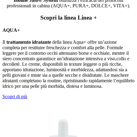
Bioline Jatò® System
ottimizza l’efficacia dei protocolli
professionali in cabina (AQUA+, PURA+, DOLCE+, VITA+).
Scopri la linea Linea +
AQUA+
Il
trattamento idratante
della linea Aqua+ offre un’azione
completa per restituire freschezza e comfort alla pelle. Formule
leggere per il contorno occhi attenuano borse e occhiaie, mentre il
siero concentrato garantisce un’idratazione intensiva a viso,collo e
decolletè. Le creme, disponibili in texture leggere o più ricche,
apportano idratazione, luminosità e morbidezza, adattandosi sia a
pelli giovani e miste sia a quelle secche e disidratate. Le maschere
idratanti completano la routine, ripristinando rapidamente l’equilibrio
idrico per una pelle più morbida, distesa e luminosa.
Scopri di più