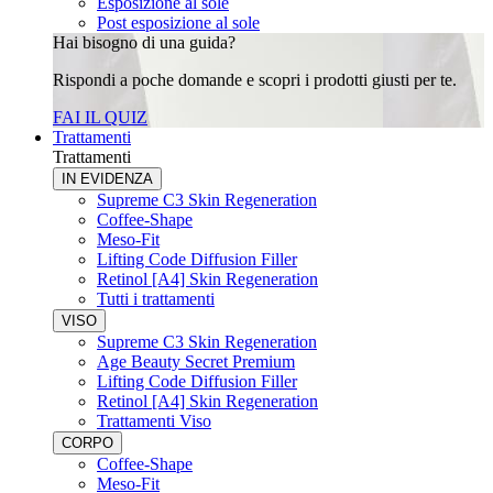
Esposizione al sole
Post esposizione al sole
Hai bisogno di una guida?
Rispondi a poche domande e scopri i prodotti giusti per te.
FAI IL QUIZ
Trattamenti
Trattamenti
IN EVIDENZA
Supreme C3 Skin Regeneration
Coffee-Shape
Meso-Fit
Lifting Code Diffusion Filler
Retinol [A4] Skin Regeneration
Tutti i trattamenti
VISO
Supreme C3 Skin Regeneration
Age Beauty Secret Premium
Lifting Code Diffusion Filler
Retinol [A4] Skin Regeneration
Trattamenti Viso
CORPO
Coffee-Shape
Meso-Fit