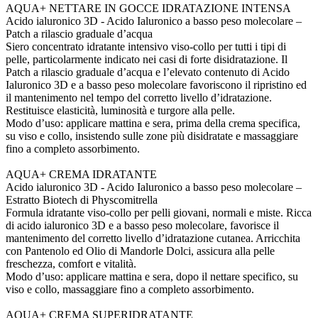
AQUA+ NETTARE IN GOCCE IDRATAZIONE INTENSA
Acido ialuronico 3D - Acido Ialuronico a basso peso molecolare –
Patch a rilascio graduale d’acqua
Siero concentrato idratante intensivo viso-collo per tutti i tipi di
pelle, particolarmente indicato nei casi di forte disidratazione. Il
Patch a rilascio graduale d’acqua e l’elevato contenuto di Acido
Ialuronico 3D e a basso peso molecolare favoriscono il ripristino ed
il mantenimento nel tempo del corretto livello d’idratazione.
Restituisce elasticità, luminosità e turgore alla pelle.
Modo d’uso: applicare mattina e sera, prima della crema specifica,
su viso e collo, insistendo sulle zone più disidratate e massaggiare
fino a completo assorbimento.
AQUA+ CREMA IDRATANTE
Acido ialuronico 3D - Acido Ialuronico a basso peso molecolare –
Estratto Biotech di Physcomitrella
Formula idratante viso-collo per pelli giovani, normali e miste. Ricca
di acido ialuronico 3D e a basso peso molecolare, favorisce il
mantenimento del corretto livello d’idratazione cutanea. Arricchita
con Pantenolo ed Olio di Mandorle Dolci, assicura alla pelle
freschezza, comfort e vitalità.
Modo d’uso: applicare mattina e sera, dopo il nettare specifico, su
viso e collo, massaggiare fino a completo assorbimento.
AQUA+ CREMA SUPERIDRATANTE