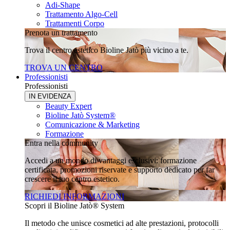
Adi-Shape
Trattamento Algo-Cell
Trattamenti Corpo
Prenota un trattamento
Trova il centro estetico Bioline Jatò più vicino a te.
TROVA UN CENTRO
Professionisti
Professionisti
IN EVIDENZA
Beauty Expert
Bioline Jatò System®
Comunicazione & Marketing
Formazione
Entra nella community
Accedi a un mondo di vantaggi esclusivi: formazione
certificata, promozioni riservate e supporto dedicato per far
crescere il tuo centro estetico.
RICHIEDI INFORMAZIONI
Scopri il Bioline Jatò® System
Il metodo che unisce cosmetici ad alte prestazioni, protocolli