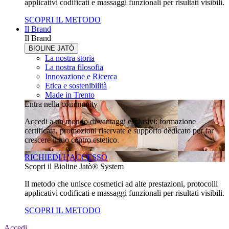
applicativi codificati e massaggi funzionali per risultati visibili.
SCOPRI IL METODO
Il Brand
Il Brand
BIOLINE JATÒ
La nostra storia
La nostra filosofia
Innovazione e Ricerca
Etica e sostenibilità
Made in Trento
Entra nella community
Accedi a un mondo di vantaggi esclusivi: formazione
certificata, promozioni riservate e supporto dedicato per far
crescere il tuo centro estetico.
RICHIEDI L'ACCESSO
Scopri il Bioline Jatò® System
Il metodo che unisce cosmetici ad alte prestazioni, protocolli
applicativi codificati e massaggi funzionali per risultati visibili.
SCOPRI IL METODO
Accedi