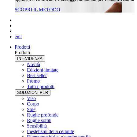
SCOPRI IL METODO
en
it
Prodotti
Prodotti
IN EVIDENZA
Novità
Edizioni limitate
Best seller
Promo
Tutti i prodotti
SOLUZIONI PER
Viso
Corpo
Sole
Rughe profonde
Rughe sottili
Sensibilità
Inestetismi della cellulite
Ritenzione idrica e gambe gonfie