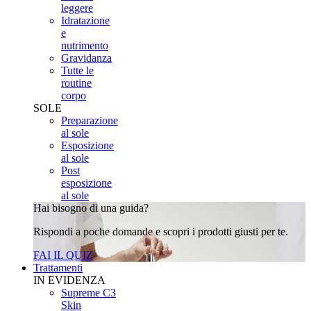
leggere
Idratazione
e
nutrimento
Gravidanza
Tutte le
routine
corpo
SOLE
Preparazione
al sole
Esposizione
al sole
Post
esposizione
al sole
Hai bisogno di una guida?
Rispondi a poche domande e scopri i prodotti giusti per te.
FAI IL QUIZ
Trattamenti
IN EVIDENZA
Supreme C3
Skin