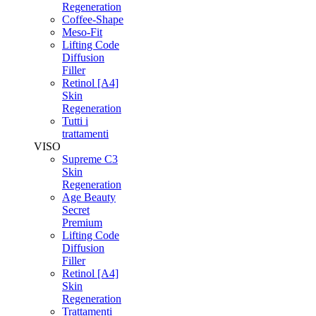
Regeneration
Coffee-Shape
Meso-Fit
Lifting Code
Diffusion
Filler
Retinol [A4]
Skin
Regeneration
Tutti i
trattamenti
VISO
Supreme C3
Skin
Regeneration
Age Beauty
Secret
Premium
Lifting Code
Diffusion
Filler
Retinol [A4]
Skin
Regeneration
Trattamenti