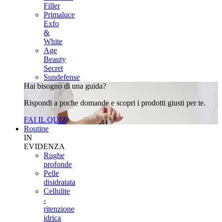
Filler
Primaluce
Exfo
&
White
Age
Beauty
Secret
Sundefense
Hai bisogno di una guida?
Rispondi a poche domande e scopri i prodotti giusti per te.
FAI IL QUIZ
Routine
IN
EVIDENZA
Rughe
profonde
Pelle
disidratata
Cellulite
-
ritenzione
idrica