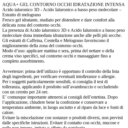
AQUA+ GEL CONTORNO OCCHI IDRATAZIONE INTENSA
Acido ialuronico 3D - Acido Ialuronico a basso peso molecolare –
Estratto di melograno
Fresco gel idratante, studiato per distendere e dare comfort alla
delicata zona del contorno occhi.
La presenza di Acido ialuronico 3D e Acido Ialuronico a basso peso
molecolare dona immediata idratazione anche alle pelli più secche.
Gli estratti di Caffeina, Centella e Melograno favoriscono il
miglioramento della zona del contorno occhi.
Modo d’uso: applicare mattina e sera, prima del nettare o della
crema viso specifici, sul contorno occhi e massaggiare fino a
completo assorbimento.
Avvertenze: prima dell’utilizzo è opportuno il controllo della lista
degli ingredienti, per verificare eventuali intolleranze o allergie.
Per i soggetti particolarmente sensibili, si consiglia il test di
tolleranza, applicando il prodotto sull’avambraccio e occludendo
con un cerotto per 24 ore.
E’ comunque importante attenersi ai consigli dell’estetista. Dopo
l’applicazione, chiudere bene la confezione e conservare a
temperatura ambiente, in luogo asciutto e al riparo da luce e fonti di
calore.
Evitare la miscelazione con sostanze o prodotti diversi, non previsti
dalle specifiche istruzioni. Evitare il contatto con occhi, mucose e
pelle non integra, irritata o affetta da patologie.