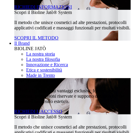
RICHIEDI INFORMAZIONI
Scopri il Bioline Jatò® System
Il metodo che unisce cosmetici ad alte prestazioni, protocolli
applicativi codificati e massaggi funzionali per risultati visibili.
SCOPRI IL METODO
Il Brand
BIOLINE JATÒ
La nostra storia
La nostra filosofia
Innovazione e Ricerca
Etica e sostenibilità
Made in Trento
Entra nella community
Accedi a un mondo di vantaggi esclusivi: formazione
certificata, promozioni riservate e supporto dedicato per far
crescere il tuo centro estetico.
RICHIEDI L'ACCESSO
Scopri il Bioline Jatò® System
Il metodo che unisce cosmetici ad alte prestazioni, protocolli
applicativi codificati e massaggi funzionali per risultati visibili.