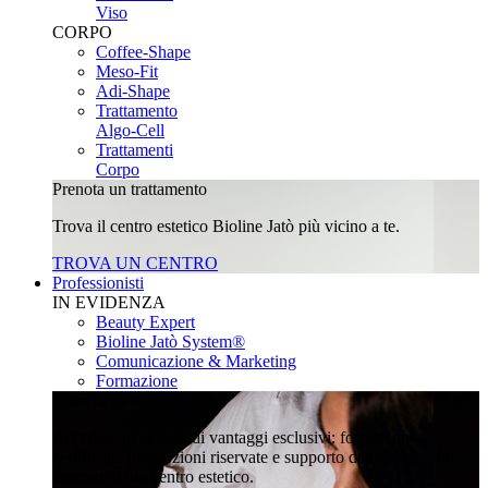
Viso
CORPO
Coffee-Shape
Meso-Fit
Adi-Shape
Trattamento
Algo-Cell
Trattamenti
Corpo
Prenota un trattamento
Trova il centro estetico Bioline Jatò più vicino a te.
TROVA UN CENTRO
Professionisti
IN EVIDENZA
Beauty Expert
Bioline Jatò System®
Comunicazione & Marketing
Formazione
Entra nella community
Accedi a un mondo di vantaggi esclusivi: formazione
certificata, promozioni riservate e supporto dedicato per far
crescere il tuo centro estetico.