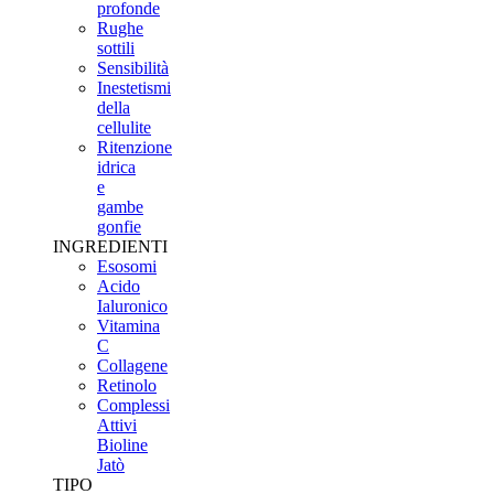
profonde
Rughe
sottili
Sensibilità
Inestetismi
della
cellulite
Ritenzione
idrica
e
gambe
gonfie
INGREDIENTI
Esosomi
Acido
Ialuronico
Vitamina
C
Collagene
Retinolo
Complessi
Attivi
Bioline
Jatò
TIPO