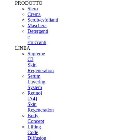
PRODOTTO
Siero
Crema
Scrub/esfolianti
Maschera
Detergenti
e
struccanti
LINEA
Supreme
C3
Skin
Regeneration
Serum
Layering
System
Retinol
[A4]
Skin
Regeneration
Body
Concept
Lifting
Code
Diffusion